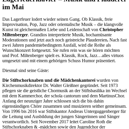
im Mai
Das Lagerfeuer lodert wieder seinen Gang. Ob Klassik, freie
Improvisation, Pop, Jazz oder orientalische Musik – die klangvolle
Kunst ist gleichermaßen Liebe und Leidenschaft von
Christopher
Miltenberger
. Grandios interpretierte Musik, hochamüsante
Moderationen und jetzt auch noch geistreiche Plaudereien
.
Nach fast
zwei Jahren pandemiebedingtem Ausfall, wird die Reihe als
Wunschkonzert fortgesetzt. Sie rufen rein was sie hören möchten
und Prof. Miltenberger spielt es. Klassik, Rock, Jazz…alles virtuos
umgesetzt und mit einem gehörigen Schuss Humor präsentiert.
Diesmal sind seine Gäste:
Die Stiftschorknaben und die Mädchenkantorei
wurden von
Kirchenmusikdirektor Dr. Walter Gleißner gegründet. Seit 1973
pflegen sie die geistliche Chormusik an der Stiftsbasilika im Wechsel
mit dem Kammerchor, der schola cantorum und dem MartinusChor.
Anfang der neunziger Jahre schlossen sich die bis dahin
eigenständigen Chöre zusammen und musizieren seither gemeinsam.
Von 1996 bis 2016 war Stiftskantor Andreas Unterguggenberger für
die Leitung und Ausbildung der jungen Sängerinnen und Sänger
verantwortlich. Seit November 2017 leitet Caroline Roth die
Stiftschorknaben & -mädchen sowie den Jugendchor der